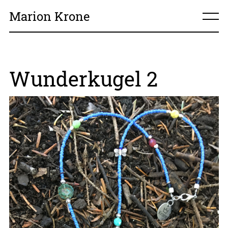
Marion Krone
home
Wunderkugel 2
über mich
meine Arbeiten
Kontakt