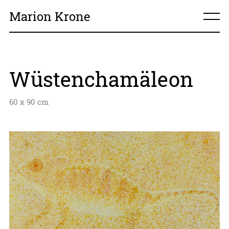
Marion Krone
home
Wüstenchamäleon
über mich
60 x 90 cm
meine Arbeiten
Kontakt